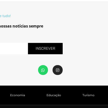
e tudo!
 nossas notícias sempre
INSCREVER
W
I
h
n
a
s
t
t
s
a
a
g
p
r
p
a
Economia
Educação
Turismo
m