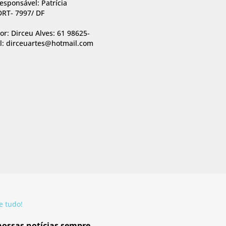
responsável: Patrícia
RT- 7997/ DF
r: Dirceu Alves: 61 98625-
l: dirceuartes@hotmail.com
e tudo!
 nossas notícias sempre