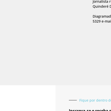
Jornalista 
Quinderé D
Diagramado
5329 e-mai
Fique por dentro d
Inscreva-se e receba