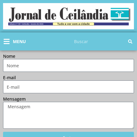
Ir
para
o
conteúdo
Pesquisar
MENU
Nome
E-mail
Mensagem