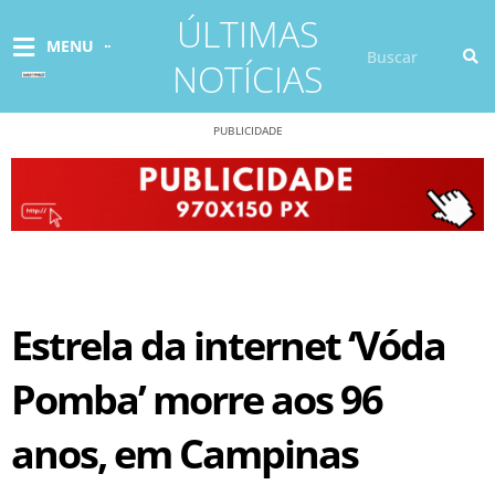
Ir
ÚLTIMAS
para
Pesquisar
MENU
o
NOTÍCIAS
conteúdo
PUBLICIDADE
Estrela da internet ‘Vóda
Pomba’ morre aos 96
anos, em Campinas