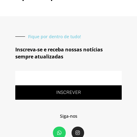
Fique por dentro de tudo!
Inscreva-se e receba nossas notícias
sempre atualizadas
E-
mail
INSCREVER
Siga-nos
W
I
h
n