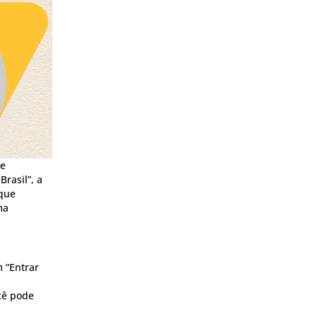
de
rasil”, a
 que
ma
m “Entrar
cê pode