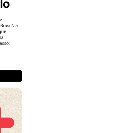
lo
e
rasil”, a
que
ma
asso: