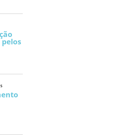
ção
 pelos
as
mento