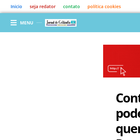
Ir
Inicio
seja redator
contato
política cookies
para
o
conteúdo
MENU
Cont
pod
quem