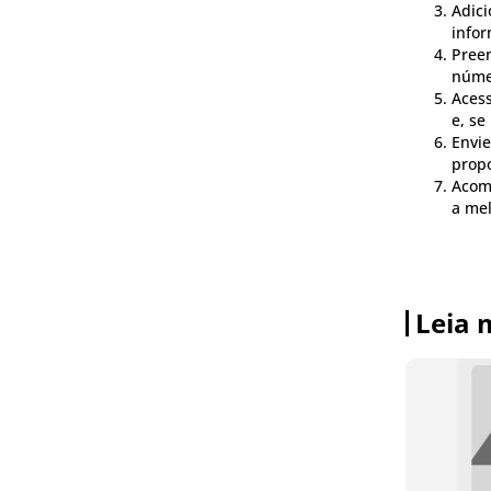
Adici
infor
Pree
númer
Acess
e, se
Envie
propo
Acomp
a mel
Leia 