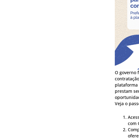
O governo f
contratação
plataforma
prestam ser
oportunida
Veja o pass
Acess
com 
Compl
ofere