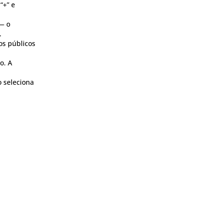
“+” e
— o
.
os públicos
o. A
 seleciona