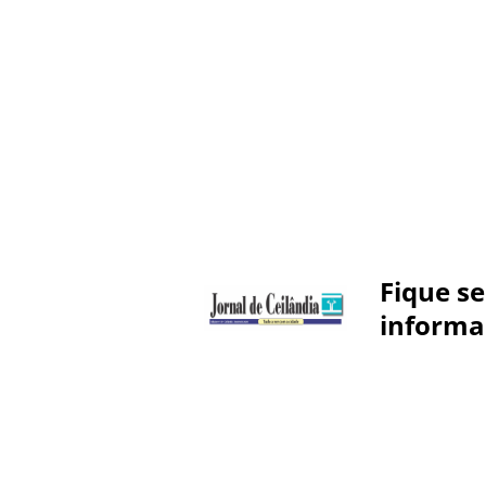
Fique s
informa