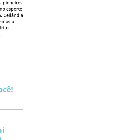
s pioneiros
 no esporte
. Ceilândia
temos o
rito
.
ocê!
ai
o