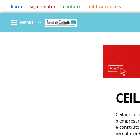
Ir
Inicio
seja redator
contato
política cookies
para
o
conteúdo
MENU
CEI
Ceilândia c
o empresar
e construto
na cultura 