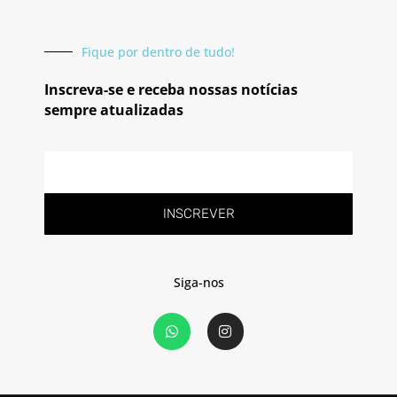
Fique por dentro de tudo!
Inscreva-se e receba nossas notícias
sempre atualizadas
E-
mail
INSCREVER
Siga-nos
W
I
h
n
a
s
t
t
s
a
a
g