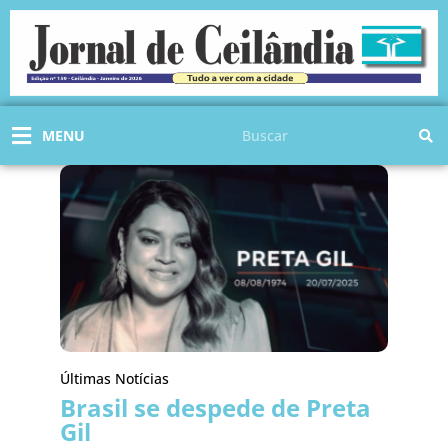
Ir
para
o
conteúdo
Pesquisar
MENU
Últimas Notícias
Brasil se despede de Preta
Gil