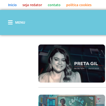
Ir
Inicio
seja redator
contato
política cookies
para
o
conteúdo
MENU