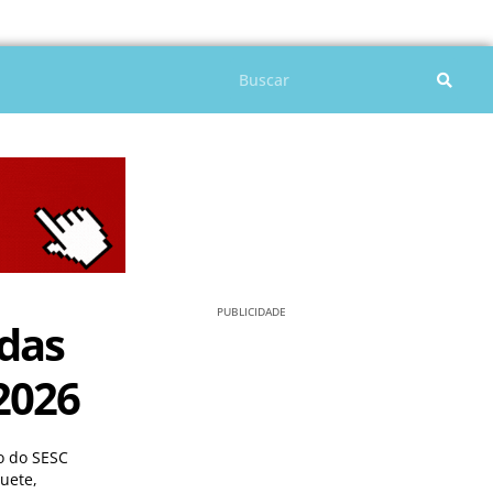
Pesquisar
PUBLICIDADE
idas
2026
io do SESC
uete,