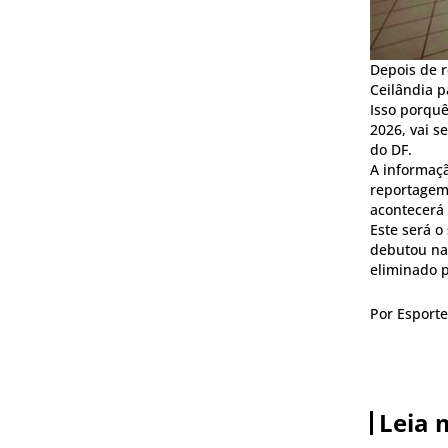
Depois de r
Ceilândia p
Isso porquê
2026, vai s
do DF.
A informaçã
reportagem 
acontecerá 
Este será 
debutou na 
eliminado 
Por Esporte
Leia 