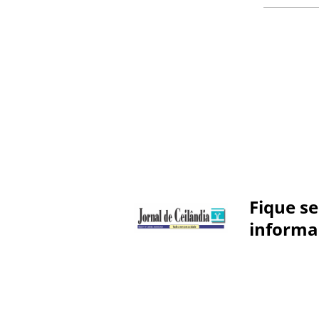
Fique s
informa