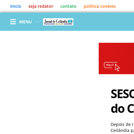
Ir
Inicio
seja redator
contato
política cookies
para
o
conteúdo
MENU
SESC
do C
Depois de r
Ceilândia p