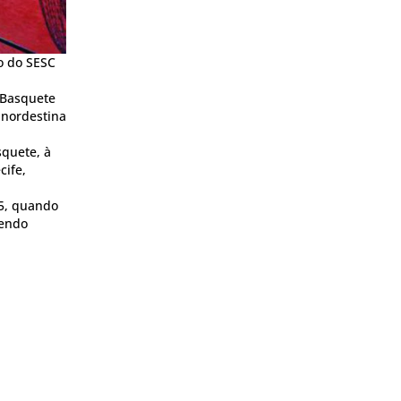
io do SESC
 Basquete
 nordestina
squete, à
cife,
25, quando
sendo