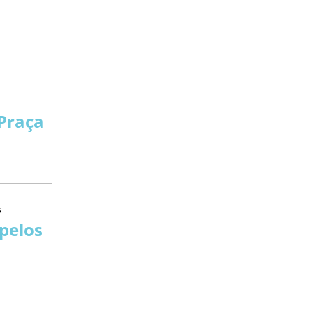
Praça
s
 pelos