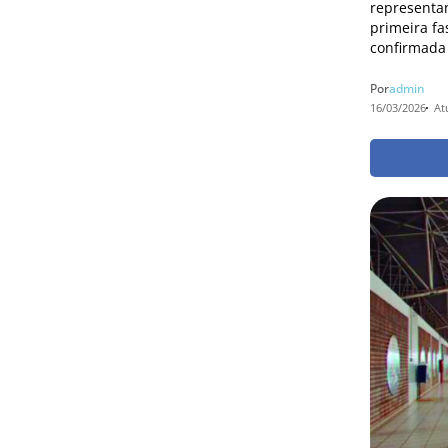
representan
primeira fa
confirmada 
Por
admin
16/03/2026
At