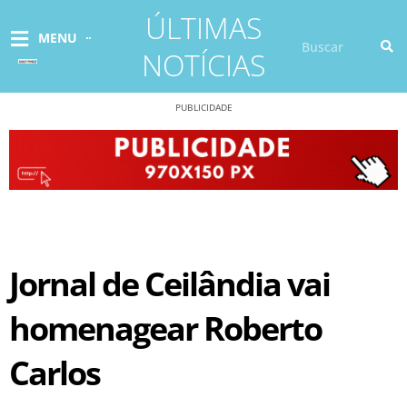
Ir
ÚLTIMAS
para
Pesquisar
MENU
o
NOTÍCIAS
conteúdo
PUBLICIDADE
Jornal de Ceilândia vai
homenagear Roberto
Carlos