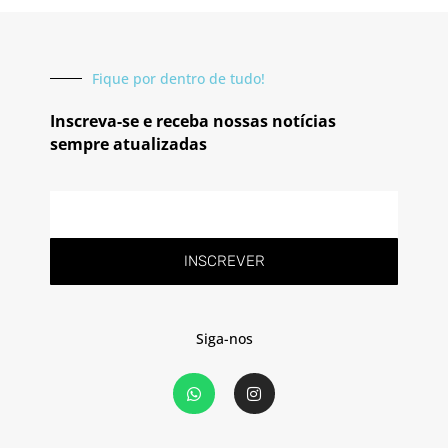
Fique por dentro de tudo!
Inscreva-se e receba nossas notícias
sempre atualizadas
E-
mail
INSCREVER
Siga-nos
W
I
h
n
a
s
t
t
s
a