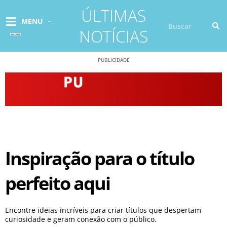
Ir
ÚLTIMAS
para
Pesquisar
MENU
o
NOTÍCIAS
conteúdo
PUBLICIDADE
Inspiração para o título
perfeito aqui
Encontre ideias incríveis para criar títulos que despertam
curiosidade e geram conexão com o público.