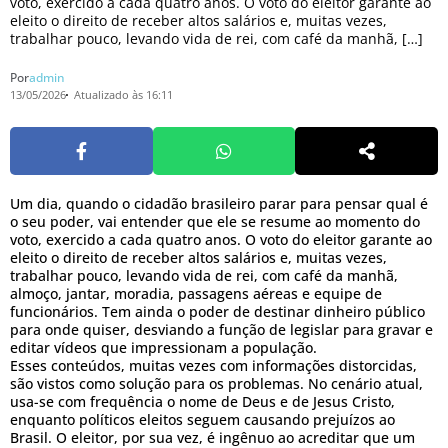
voto, exercido a cada quatro anos. O voto do eleitor garante ao
eleito o direito de receber altos salários e, muitas vezes,
trabalhar pouco, levando vida de rei, com café da manhã, […]
Por
admin
13/05/2026
Atualizado às 16:11
Um dia, quando o cidadão brasileiro parar para pensar qual é
o seu poder, vai entender que ele se resume ao momento do
voto, exercido a cada quatro anos. O voto do eleitor garante ao
eleito o direito de receber altos salários e, muitas vezes,
trabalhar pouco, levando vida de rei, com café da manhã,
almoço, jantar, moradia, passagens aéreas e equipe de
funcionários. Tem ainda o poder de destinar dinheiro público
para onde quiser, desviando a função de legislar para gravar e
editar vídeos que impressionam a população.
Esses conteúdos, muitas vezes com informações distorcidas,
são vistos como solução para os problemas. No cenário atual,
usa-se com frequência o nome de Deus e de Jesus Cristo,
enquanto políticos eleitos seguem causando prejuízos ao
Brasil. O eleitor, por sua vez, é ingênuo ao acreditar que um