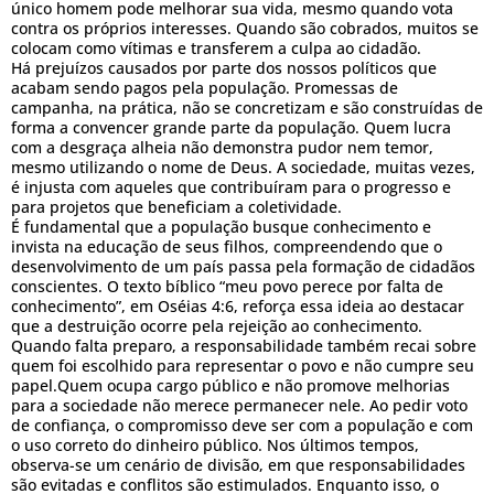
único homem pode melhorar sua vida, mesmo quando vota
contra os próprios interesses. Quando são cobrados, muitos se
colocam como vítimas e transferem a culpa ao cidadão.
Há prejuízos causados por parte dos nossos políticos que
acabam sendo pagos pela população. Promessas de
campanha, na prática, não se concretizam e são construídas de
forma a convencer grande parte da população. Quem lucra
com a desgraça alheia não demonstra pudor nem temor,
mesmo utilizando o nome de Deus. A sociedade, muitas vezes,
é injusta com aqueles que contribuíram para o progresso e
para projetos que beneficiam a coletividade.
É fundamental que a população busque conhecimento e
invista na educação de seus filhos, compreendendo que o
desenvolvimento de um país passa pela formação de cidadãos
conscientes. O texto bíblico “meu povo perece por falta de
conhecimento”, em Oséias 4:6, reforça essa ideia ao destacar
que a destruição ocorre pela rejeição ao conhecimento.
Quando falta preparo, a responsabilidade também recai sobre
quem foi escolhido para representar o povo e não cumpre seu
papel.Quem ocupa cargo público e não promove melhorias
para a sociedade não merece permanecer nele. Ao pedir voto
de confiança, o compromisso deve ser com a população e com
o uso correto do dinheiro público. Nos últimos tempos,
observa-se um cenário de divisão, em que responsabilidades
são evitadas e conflitos são estimulados. Enquanto isso, o