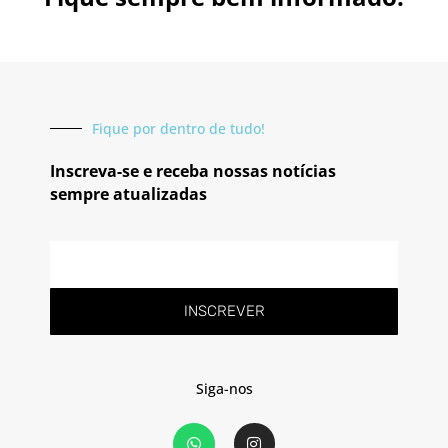
Fique por dentro de tudo!
Inscreva-se e receba nossas notícias
sempre atualizadas
E-
mail
INSCREVER
Siga-nos
W
I
h
n