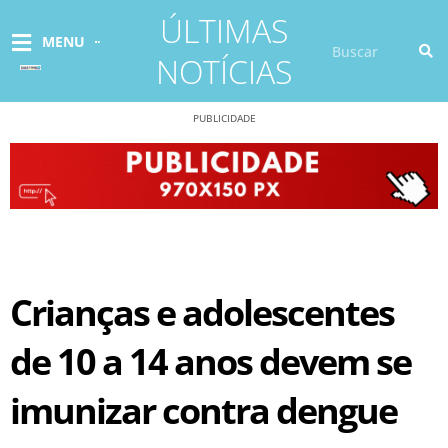
Ir
ÚLTIMAS
para
Pesquisar
MENU
o
NOTÍCIAS
conteúdo
PUBLICIDADE
Crianças e adolescentes
de 10 a 14 anos devem se
imunizar contra dengue