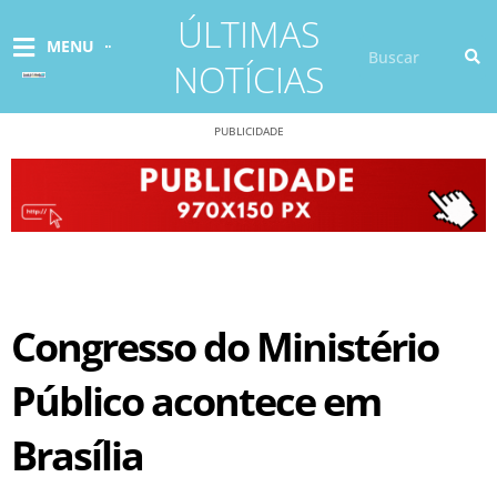
Ir
ÚLTIMAS
para
Pesquisar
MENU
o
NOTÍCIAS
conteúdo
PUBLICIDADE
Congresso do Ministério
Público acontece em
Brasília