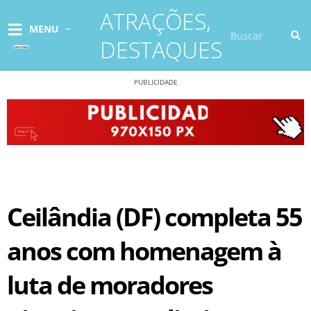
Ir
ATRAÇÕES
,
para
Pesquisar
MENU
o
DESTAQUES
conteúdo
PUBLICIDADE
Ceilândia (DF) completa 55
anos com homenagem à
luta de moradores