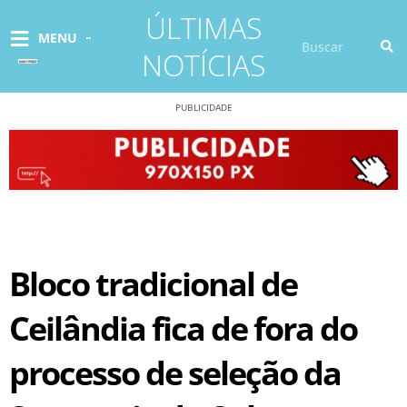
Ir
ÚLTIMAS
para
Pesquisar
MENU
o
NOTÍCIAS
conteúdo
PUBLICIDADE
Bloco tradicional de
Ceilândia fica de fora do
processo de seleção da