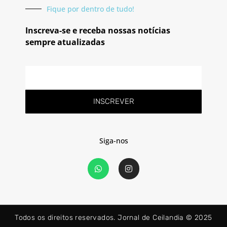
Fique por dentro de tudo!
Inscreva-se e receba nossas notícias
sempre atualizadas
E-
mail
INSCREVER
Siga-nos
W
I
h
n
a
s
t
t
s
a
a
g
p
r
Todos os direitos reservados. Jornal de Ceilandia © 2025
p
a
m